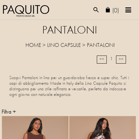
(0)
PANTALONI
HOME
>
LINO CAPSULE
>
PANTALONI
1
<<
>>
Scopri Pantaloni in lino per un guardaroba fresco e super chic. Tutti i
capi di abbigliamento Made in Italy della Lino Capsule Paquito si
distinguono per uno stile raffinato e versatile, perfetto da indossare
ogni giorno con naturale eleganza.
Filtra +