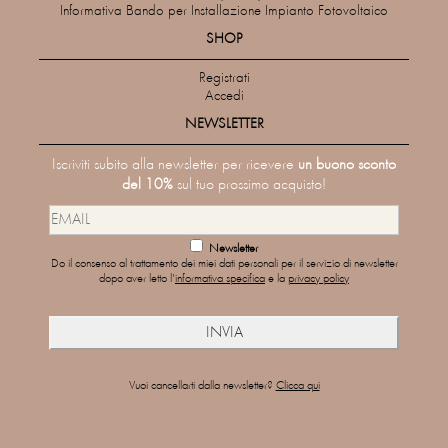
Informativa Bando per Installazione Impianto Fotovoltaico
SHOP
Registrati
Accedi
NEWSLETTER
Iscriviti subito alla newsletter per ricevere
un buono sconto
del 10%
sul tuo prossimo acquisto!
Newsletter
Do il consenso al trattamento dei miei dati personali per il servizio di newsletter
dopo aver letto l'
informativa specifica
e la
privacy policy
Vuoi cancellarti dalla newsletter?
Clicca qui