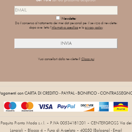
Newsletter
Do il consenso al trattamento dei miei dati personali per il servizio di newsletter
dopo aver letto l'
informativa specifica
e la
privacy policy
Vuoi cancellarti dalla newsletter?
Clicca qui
Pagamenti con CARTA DI CREDITO - PAYPAL - BONIFICO - CONTRASSEGN
Paquito Pronto Moda s.r.l. – P.IVA 00534181201 – CENTERGROSS Via dei
Lanaioli – Blocco 4 – Funo di Argelato – 40050 (Bologna) - Email