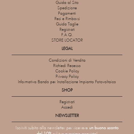
Guida al Sito
Spedizione
Pagamenti
Resi e Rimborsi
Guida Taglie
Registrati
F.A.Q.
STORE LOCATOR
LEGAL
Condizioni di Vendita
Richiedi Recesso
Cookie Policy
Privacy Policy
Informativa Bando per Installazione Impianto Fotovoltaico
SHOP
Registrati
Accedi
NEWSLETTER
Iscriviti subito alla newsletter per ricevere
un buono sconto
del 10%
sul tuo prossimo acquisto!