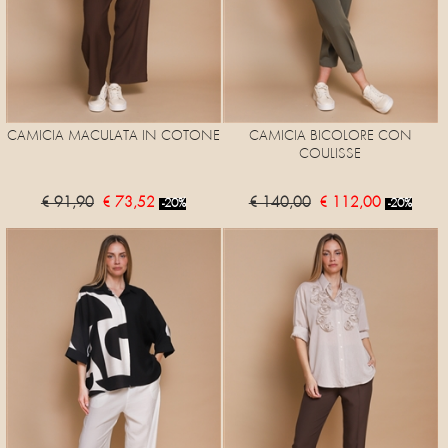
CAMICIA MACULATA IN COTONE
CAMICIA BICOLORE CON
COULISSE
€ 91,90
€ 73,52
€ 140,00
€ 112,00
-20%
-20%