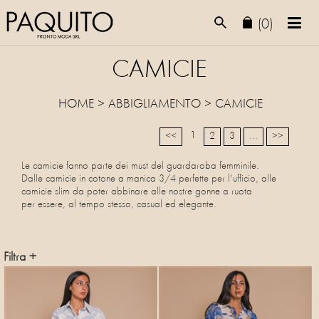
(0)
CAMICIE
HOME
>
ABBIGLIAMENTO
>
CAMICIE
1
<<
2
3
...
>>
Le camicie fanno parte dei must del guardaroba femminile.
Dalle camicie in cotone a manica 3/4 perfette per l'ufficio, alle
camicie slim da poter abbinare alle nostre gonne a ruota
per essere, al tempo stesso, casual ed elegante.
Filtra +