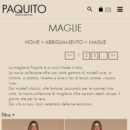
(0)
MAGLIE
HOME
>
ABBIGLIAMENTO
>
MAGLIE
1
<<
2
3
...
>>
La maglieria Paquito è un must Made in Italy.
La nuova collezione offre una vasta gamma di modelli over, a
kimono, a scatola, insieme a diversi tipi di tessuti cotone, viscosa,
lurex.
Dai modelli classici, alle fantasie, passando per le nuances tinta
unita, la nostra collezione di maglieria offre opzioni ideali sia per il
giorno che per la sera.
Dai vita a nuovi look vestendoti delle tue emozioni.
Filtra +