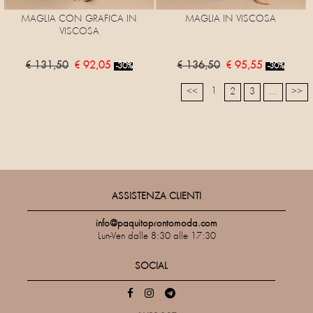
MAGLIA CON GRAFICA IN
MAGLIA IN VISCOSA
VISCOSA
€ 131,50
€ 92,05
€ 136,50
€ 95,55
-30%
-30%
1
<<
2
3
...
>>
ASSISTENZA CLIENTI
info@paquitoprontomoda.com
Lun-Ven dalle 8:30 alle 17:30
SOCIAL