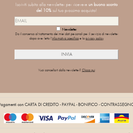
Iscriviti subito alla newsletter per ricevere
un buono sconto
del 10%
sul tuo prossimo acquisto!
Newsletter
Do il consenso al trattamento dei miei dati personali per il servizio di newsletter
dopo aver letto l'
informativa specifica
e la
privacy policy
Vuoi cancellarti dalla newsletter?
Clicca qui
Pagamenti con CARTA DI CREDITO - PAYPAL - BONIFICO - CONTRASSEGN