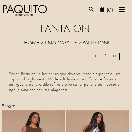
(0)
PANTALONI
HOME
>
LINO CAPSULE
>
PANTALONI
1
<<
>>
Scopri Pantaloni in lino per un guardaroba fresco e super chic. Tutti i
capi di abbigliamento Made in Italy della Lino Capsule Paquito si
distinguono per uno stile raffinato e versatile, perfetto da indossare
ogni giorno con naturale eleganza.
Filtra +