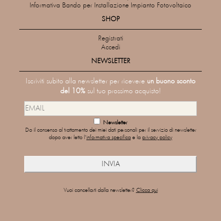
Informativa Bando per Installazione Impianto Fotovoltaico
SHOP
Registrati
Accedi
NEWSLETTER
Iscriviti subito alla newsletter per ricevere
un buono sconto
del 10%
sul tuo prossimo acquisto!
Newsletter
Do il consenso al trattamento dei miei dati personali per il servizio di newsletter
dopo aver letto l'
informativa specifica
e la
privacy policy
Vuoi cancellarti dalla newsletter?
Clicca qui