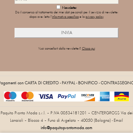
Newsletter
Do il consenso al trattamento dei miei dati personali per il servizio di newsletter
dopo aver letto l'
informativa specifica
e la
privacy policy
Vuoi cancellarti dalla newsletter?
Clicca qui
Pagamenti con CARTA DI CREDITO - PAYPAL - BONIFICO - CONTRASSEGN
Paquito Pronto Moda s.r.l. – P.IVA 00534181201 – CENTERGROSS Via dei
Lanaioli – Blocco 4 – Funo di Argelato – 40050 (Bologna) - Email
info@paquitoprontomoda.com