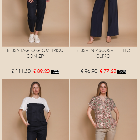
BLUSA TAGLIO GEOMETRICO
BLUSA IN VISCOSA EFFETTO
CON ZIP
CUPRO
€ 111,50
€ 89,20
€ 96,90
€ 77,52
-20%
-20%