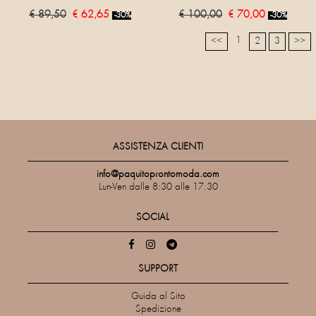
€ 89,50
€ 62,65
€ 100,00
€ 70,00
-30%
-30%
1
<<
2
3
>>
ASSISTENZA CLIENTI
info@paquitoprontomoda.com
Lun-Ven dalle 8:30 alle 17:30
SOCIAL
SUPPORT
Guida al Sito
Spedizione