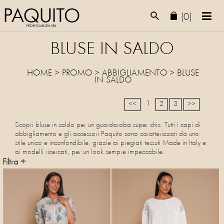
(0)
BLUSE IN SALDO
HOME
>
PROMO
> ABBIGLIAMENTO >
BLUSE
IN SALDO
1
<<
2
3
>>
Scopri bluse in saldo per un guardaroba super chic. Tutti i capi di
abbigliamento e gli accessori Paquito sono caratterizzati da uno
stile unico e inconfondibile, grazie ai pregiati tessuti Made in Italy e
ai modelli ricercati, per un look sempre impeccabile.
Filtra +