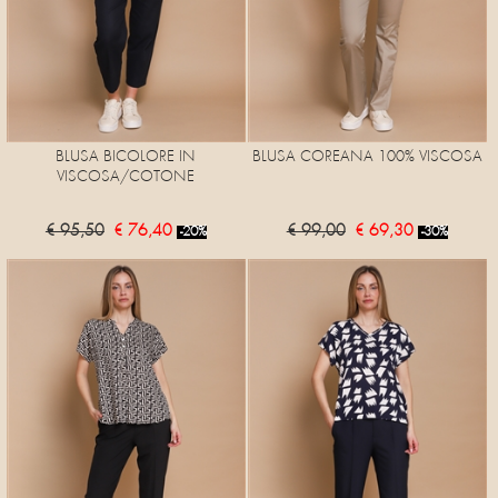
BLUSA BICOLORE IN
BLUSA COREANA 100% VISCOSA
VISCOSA/COTONE
€ 95,50
€ 76,40
€ 99,00
€ 69,30
-20%
-30%