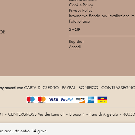
Cookie Policy
Privacy Policy
Informativa Bando per Installazione I
Fotovoltaico
SHOP
TOR
Registrati
Accedi
agamenti con CARTA DI CREDITO - PAYPAL - BONIFICO - CONTRASSEGN
01 – CENTERGROSS Via dei Lanaioli – Blocco 4 – Funo di Argelato – 40050 
tuo acquisto entro 14 giorni
Informativa sulla raccolta
Le tue preferenze relative alla privacy