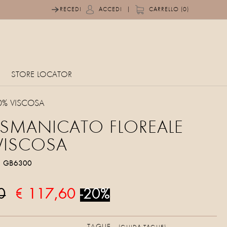
|
RECEDI
ACCEDI
CARRELLO (0)
STORE LOCATOR
0% VISCOSA
 SMANICATO FLOREALE
VISCOSA
o
GB6300
0
€ 117,60
-20%