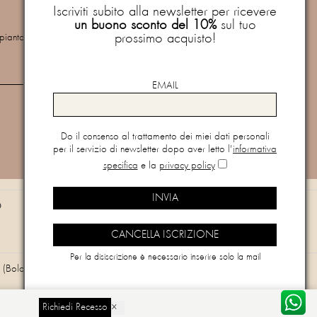
buono sconto del 10%
sul tuo prossimo
Iscriviti subito alla newsletter per ricevere
acquisto!
un buono sconto del 10%
sul tuo
prossimo acquisto!
mpianto
Newsletter
Do il consenso al trattamento dei miei dati personali per il
servizio di newsletter dopo aver letto l'
informativa specifica
e
EMAIL
la
privacy policy
Do il consenso al trattamento dei miei dati personali
per il servizio di newsletter dopo aver letto l'
informativa
Vuoi cancellarti dalla newsletter?
Clicca qui
specifica
e la
privacy policy
O
Per la disiscrizione è necessario inserire solo la mail
(Bologna) - Email
info@paquitoprontomoda.com
Richiedi Recesso
×