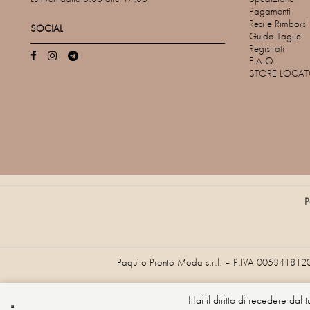
Pagamenti
Resi e Rimborsi
SOCIAL
Guida Taglie
Registrati
F.A.Q.
STORE LOCA
P
Paquito Pronto Moda s.r.l. – P.IVA 005341812
Hai il diritto di recedere dal 