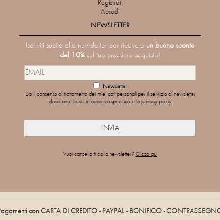
Registrati
Accedi
NEWSLETTER
Iscriviti subito alla newsletter per ricevere
un buono sconto
del 10%
sul tuo prossimo acquisto!
Newsletter
Do il consenso al trattamento dei miei dati personali per il servizio di newsletter
dopo aver letto l'
informativa specifica
e la
privacy policy
Vuoi cancellarti dalla newsletter?
Clicca qui
Pagamenti con CARTA DI CREDITO - PAYPAL - BONIFICO - CONTRASSEGN