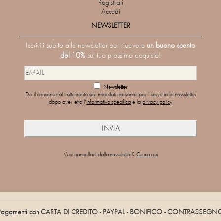
Registrati
Accedi
NEWSLETTER
Iscriviti subito alla newsletter per ricevere
un buono sconto
del 10%
sul tuo prossimo acquisto!
Newsletter
Do il consenso al trattamento dei miei dati personali per il servizio di newsletter
dopo aver letto l'
informativa specifica
e la
privacy policy
Vuoi cancellarti dalla newsletter?
Clicca qui
Pagamenti con CARTA DI CREDITO - PAYPAL - BONIFICO - CONTRASSEGN