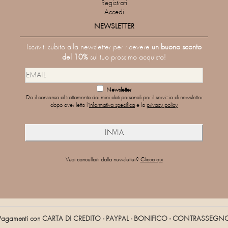
Registrati
Accedi
NEWSLETTER
Iscriviti subito alla newsletter per ricevere
un buono sconto
del 10%
sul tuo prossimo acquisto!
Newsletter
Do il consenso al trattamento dei miei dati personali per il servizio di newsletter
dopo aver letto l'
informativa specifica
e la
privacy policy
Vuoi cancellarti dalla newsletter?
Clicca qui
Pagamenti con CARTA DI CREDITO - PAYPAL - BONIFICO - CONTRASSEGN