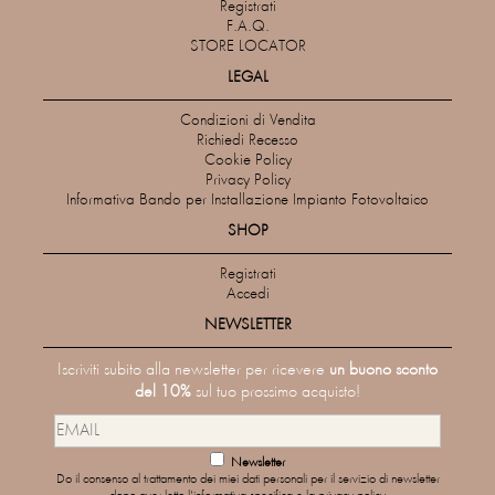
Registrati
F.A.Q.
STORE LOCATOR
LEGAL
Condizioni di Vendita
Richiedi Recesso
Cookie Policy
Privacy Policy
Informativa Bando per Installazione Impianto Fotovoltaico
SHOP
Registrati
Accedi
NEWSLETTER
Iscriviti subito alla newsletter per ricevere
un buono sconto
del 10%
sul tuo prossimo acquisto!
Newsletter
Do il consenso al trattamento dei miei dati personali per il servizio di newsletter