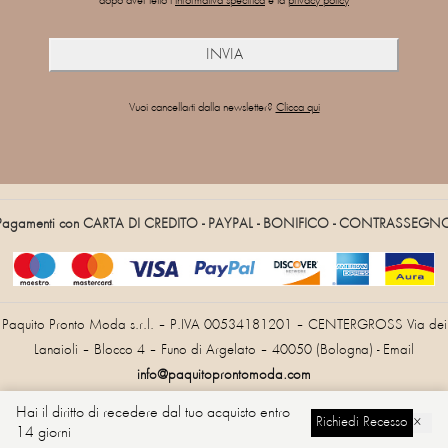
dopo aver letto l'
informativa specifica
e la
privacy policy
Vuoi cancellarti dalla newsletter?
Clicca qui
Pagamenti con CARTA DI CREDITO - PAYPAL - BONIFICO - CONTRASSEGN
Paquito Pronto Moda s.r.l. – P.IVA 00534181201 – CENTERGROSS Via dei
Lanaioli – Blocco 4 – Funo di Argelato – 40050 (Bologna) - Email
info@paquitoprontomoda.com
Hai il diritto di recedere dal tuo acquisto entro
Richiedi Recesso
×
14 giorni
Cambia Lingua