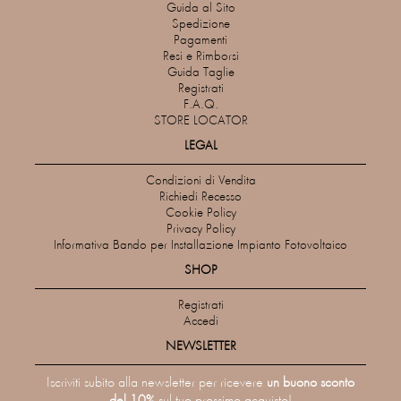
Guida al Sito
Spedizione
Pagamenti
Resi e Rimborsi
Guida Taglie
Registrati
F.A.Q.
STORE LOCATOR
LEGAL
Condizioni di Vendita
Richiedi Recesso
Cookie Policy
Privacy Policy
Informativa Bando per Installazione Impianto Fotovoltaico
SHOP
Registrati
Accedi
NEWSLETTER
Iscriviti subito alla newsletter per ricevere
un buono sconto
del 10%
sul tuo prossimo acquisto!