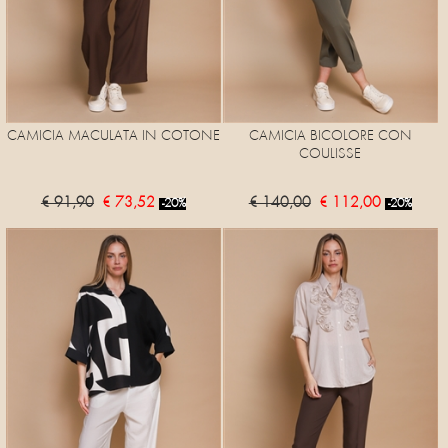
CAMICIA MACULATA IN COTONE
CAMICIA BICOLORE CON
COULISSE
€ 91,90
€ 73,52
€ 140,00
€ 112,00
-20%
-20%