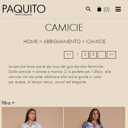
(0)
CAMICIE
HOME
>
ABBIGLIAMENTO
>
CAMICIE
1
<<
2
3
...
>>
Le camicie fanno parte dei must del guardaroba femminile.
Dalle camicie in cotone a manica 3/4 perfette per l'ufficio, alle
camicie slim da poter abbinare alle nostre gonne a ruota
per essere, al tempo stesso, casual ed elegante.
Filtra +