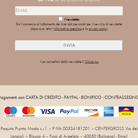
Newsletter
Do il consenso al trattamento dei miei dati personali per il servizio di newsletter
dopo aver letto l'
informativa specifica
e la
privacy policy
Vuoi cancellarti dalla newsletter?
Clicca qui
Pagamenti con CARTA DI CREDITO - PAYPAL - BONIFICO - CONTRASSEGN
Paquito Pronto Moda s.r.l. – P.IVA 00534181201 – CENTERGROSS Via dei
Lanaioli – Blocco 4 – Funo di Argelato – 40050 (Bologna) - Email