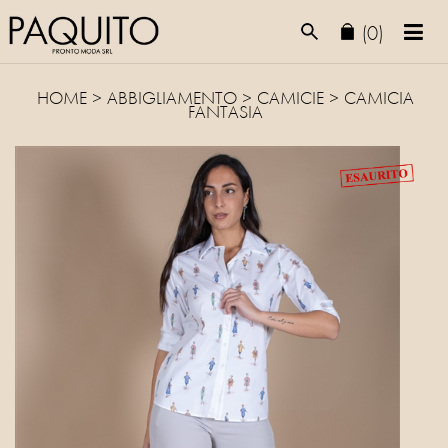
(0)
HOME
>
ABBIGLIAMENTO
>
CAMICIE
> CAMICIA
FANTASIA