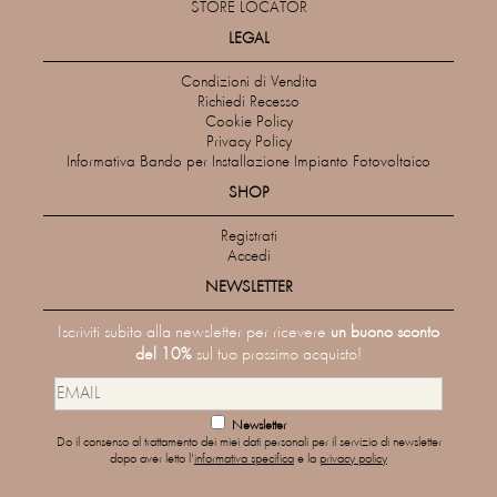
STORE LOCATOR
LEGAL
Condizioni di Vendita
Richiedi Recesso
Cookie Policy
Privacy Policy
Informativa Bando per Installazione Impianto Fotovoltaico
SHOP
Registrati
Accedi
NEWSLETTER
Iscriviti subito alla newsletter per ricevere
un buono sconto
del 10%
sul tuo prossimo acquisto!
Newsletter
Do il consenso al trattamento dei miei dati personali per il servizio di newsletter
dopo aver letto l'
informativa specifica
e la
privacy policy