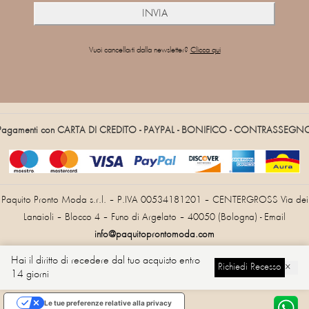
Vuoi cancellarti dalla newsletter?
Clicca qui
Pagamenti con CARTA DI CREDITO - PAYPAL - BONIFICO - CONTRASSEGN
Paquito Pronto Moda s.r.l. – P.IVA 00534181201 – CENTERGROSS Via dei
Lanaioli – Blocco 4 – Funo di Argelato – 40050 (Bologna) - Email
info@paquitoprontomoda.com
Hai il diritto di recedere dal tuo acquisto entro
Richiedi Recesso
×
14 giorni
Cambia Lingua
Le tue preferenze relative alla privacy