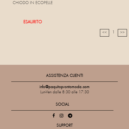
CHIODO IN ECOPELLE
ESAURITO
1
<<
>>
ASSISTENZA CLIENTI
info@paquitoprontomoda.com
Lun-Ven dalle 8:30 alle 17:30
SOCIAL
SUPPORT