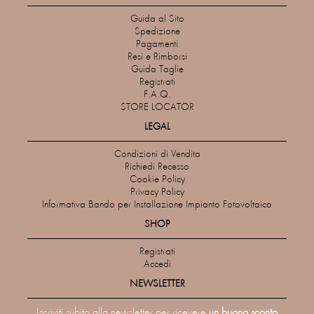
Guida al Sito
Spedizione
Pagamenti
Resi e Rimborsi
Guida Taglie
Registrati
F.A.Q.
STORE LOCATOR
LEGAL
Condizioni di Vendita
Richiedi Recesso
Cookie Policy
Privacy Policy
Informativa Bando per Installazione Impianto Fotovoltaico
SHOP
Registrati
Accedi
NEWSLETTER
Iscriviti subito alla newsletter per ricevere
un buono sconto