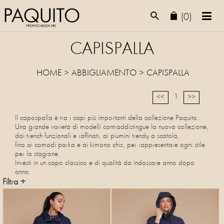
(0)
CAPISPALLA
HOME
>
ABBIGLIAMENTO
>
CAPISPALLA
1
<<
>>
Il capospalla è tra i capi più importanti della collezione Paquito.
Una grande varietà di modelli contraddistingue la nuova collezione,
dai trench funzionali e raffinati, ai piumini trendy a scatola,
fino ai comodi parka e ai kimono chic, per rappresentare ogni stile
per la stagione.
Investi in un capo classico e di qualità da indossare anno dopo
anno.
Filtra +