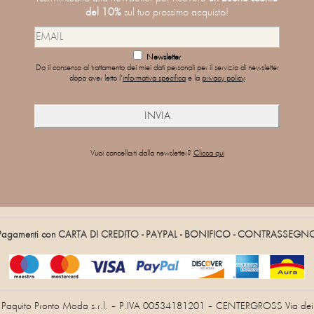
del 10%
sul tuo prossimo acquisto!
Newsletter
Do il consenso al trattamento dei miei dati personali per il servizio di newsletter
dopo aver letto l'
informativa specifica
e la
privacy policy
Vuoi cancellarti dalla newsletter?
Clicca qui
Pagamenti con CARTA DI CREDITO - PAYPAL - BONIFICO - CONTRASSEGN
Paquito Pronto Moda s.r.l. – P.IVA 00534181201 – CENTERGROSS Via dei