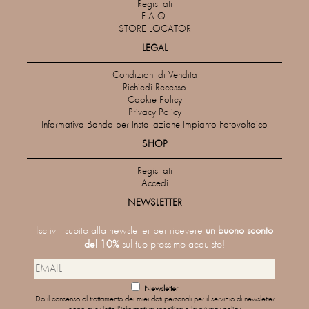
Registrati
F.A.Q.
STORE LOCATOR
LEGAL
Condizioni di Vendita
Richiedi Recesso
Cookie Policy
Privacy Policy
Informativa Bando per Installazione Impianto Fotovoltaico
SHOP
Registrati
Accedi
NEWSLETTER
Iscriviti subito alla newsletter per ricevere
un buono sconto
del 10%
sul tuo prossimo acquisto!
Newsletter
Do il consenso al trattamento dei miei dati personali per il servizio di newsletter