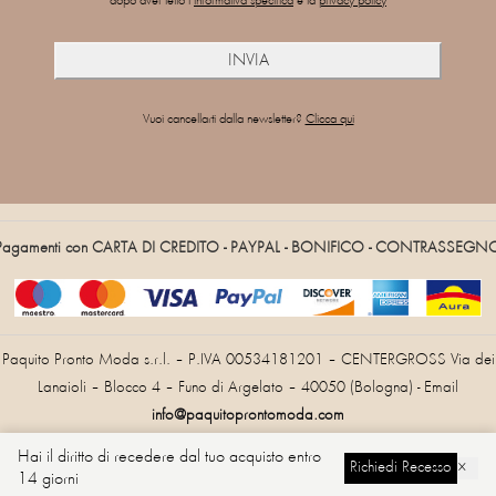
dopo aver letto l'
informativa specifica
e la
privacy policy
Vuoi cancellarti dalla newsletter?
Clicca qui
Pagamenti con CARTA DI CREDITO - PAYPAL - BONIFICO - CONTRASSEGN
Paquito Pronto Moda s.r.l. – P.IVA 00534181201 – CENTERGROSS Via dei
Lanaioli – Blocco 4 – Funo di Argelato – 40050 (Bologna) - Email
info@paquitoprontomoda.com
Hai il diritto di recedere dal tuo acquisto entro
Richiedi Recesso
×
14 giorni
Cambia Lingua