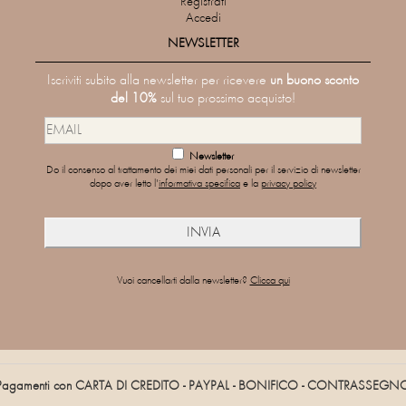
Registrati
Accedi
NEWSLETTER
Iscriviti subito alla newsletter per ricevere
un buono sconto
del 10%
sul tuo prossimo acquisto!
Newsletter
Do il consenso al trattamento dei miei dati personali per il servizio di newsletter
dopo aver letto l'
informativa specifica
e la
privacy policy
Vuoi cancellarti dalla newsletter?
Clicca qui
Pagamenti con CARTA DI CREDITO - PAYPAL - BONIFICO - CONTRASSEGN