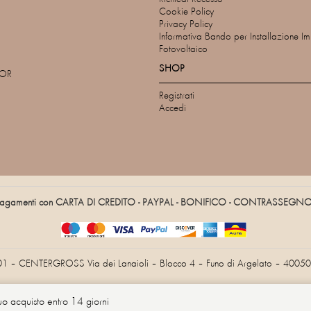
Cookie Policy
Privacy Policy
Informativa Bando per Installazione I
Fotovoltaico
SHOP
TOR
Registrati
Accedi
agamenti con CARTA DI CREDITO - PAYPAL - BONIFICO - CONTRASSEGN
01 – CENTERGROSS Via dei Lanaioli – Blocco 4 – Funo di Argelato – 40050 
tuo acquisto entro 14 giorni
Informativa sulla raccolta
Le tue preferenze relative alla privacy