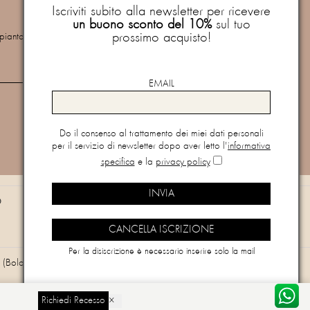
buono sconto del 10%
sul tuo prossimo
Iscriviti subito alla newsletter per ricevere
acquisto!
un buono sconto del 10%
sul tuo
prossimo acquisto!
mpianto
Newsletter
Do il consenso al trattamento dei miei dati personali per il
servizio di newsletter dopo aver letto l'
informativa specifica
e
EMAIL
la
privacy policy
Do il consenso al trattamento dei miei dati personali
per il servizio di newsletter dopo aver letto l'
informativa
Vuoi cancellarti dalla newsletter?
Clicca qui
specifica
e la
privacy policy
O
Per la disiscrizione è necessario inserire solo la mail
(Bologna) - Email
info@paquitoprontomoda.com
Richiedi Recesso
×