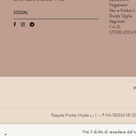
Pagamenti
Resi e Rimborsi
SOCIAL
Guida Taglie
Registrati
F.A.Q.
STORE LOCA
P
Paquito Pronto Moda s.r.l. – P.IVA 005341812
Hai il diritto di recedere dal 