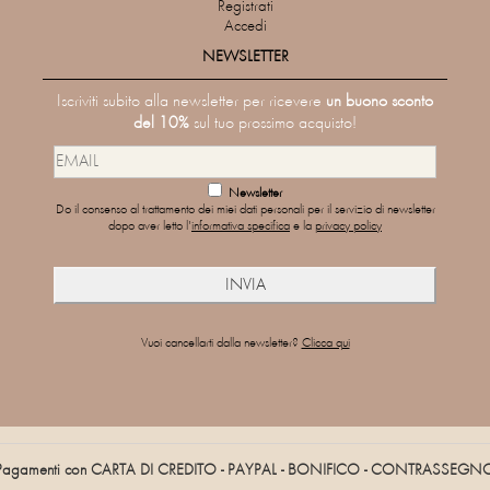
Registrati
Accedi
NEWSLETTER
Iscriviti subito alla newsletter per ricevere
un buono sconto
del 10%
sul tuo prossimo acquisto!
Newsletter
Do il consenso al trattamento dei miei dati personali per il servizio di newsletter
dopo aver letto l'
informativa specifica
e la
privacy policy
Vuoi cancellarti dalla newsletter?
Clicca qui
Pagamenti con CARTA DI CREDITO - PAYPAL - BONIFICO - CONTRASSEGN