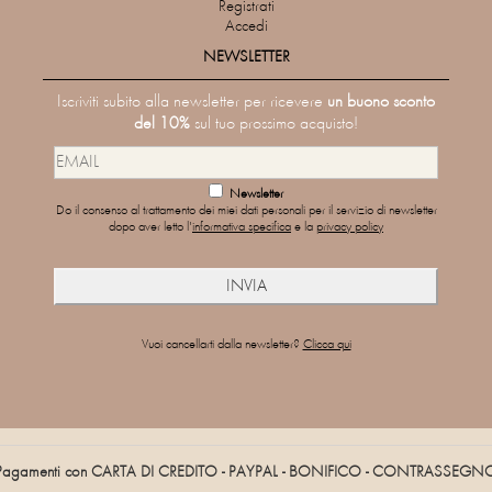
Registrati
Accedi
NEWSLETTER
Iscriviti subito alla newsletter per ricevere
un buono sconto
del 10%
sul tuo prossimo acquisto!
Newsletter
Do il consenso al trattamento dei miei dati personali per il servizio di newsletter
dopo aver letto l'
informativa specifica
e la
privacy policy
Vuoi cancellarti dalla newsletter?
Clicca qui
Pagamenti con CARTA DI CREDITO - PAYPAL - BONIFICO - CONTRASSEGN