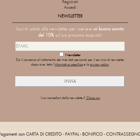
Registrati
Accedi
NEWSLETTER
Iscriviti subito alla newsletter per ricevere
un buono sconto
del 10%
sul tuo prossimo acquisto!
Newsletter
Do il consenso al trattamento dei miei dati personali per il servizio di newsletter
dopo aver letto l'
informativa specifica
e la
privacy policy
Vuoi cancellarti dalla newsletter?
Clicca qui
Pagamenti con CARTA DI CREDITO - PAYPAL - BONIFICO - CONTRASSEGN