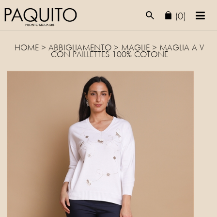
(0)
HOME
>
ABBIGLIAMENTO
>
MAGLIE
> MAGLIA A V
CON PAILLETTES 100% COTONE