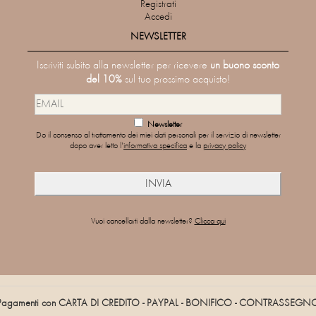
Registrati
Accedi
NEWSLETTER
Iscriviti subito alla newsletter per ricevere
un buono sconto
del 10%
sul tuo prossimo acquisto!
Newsletter
Do il consenso al trattamento dei miei dati personali per il servizio di newsletter
dopo aver letto l'
informativa specifica
e la
privacy policy
Vuoi cancellarti dalla newsletter?
Clicca qui
Pagamenti con CARTA DI CREDITO - PAYPAL - BONIFICO - CONTRASSEGN