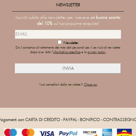
NEWSLETTER
Iscriviti subito alla newsletter per ricevere
un buono sconto
del 10%
sul tuo prossimo acquisto!
Newsletter
Do il consenso al trattamento dei miei dati personali per il servizio di newsletter
dopo aver letto l'
informativa specifica
e la
privacy policy
Vuoi cancellarti dalla newsletter?
Clicca qui
Pagamenti con CARTA DI CREDITO - PAYPAL - BONIFICO - CONTRASSEGN