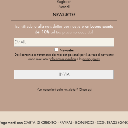
Registrati
Accedi
NEWSLETTER
Iscriviti subito alla newsletter per ricevere
un buono sconto
del 10%
sul tuo prossimo acquisto!
Newsletter
Do il consenso al trattamento dei miei dati personali per il servizio di newsletter
dopo aver letto l'
informativa specifica
e la
privacy policy
Vuoi cancellarti dalla newsletter?
Clicca qui
Pagamenti con CARTA DI CREDITO - PAYPAL - BONIFICO - CONTRASSEGN