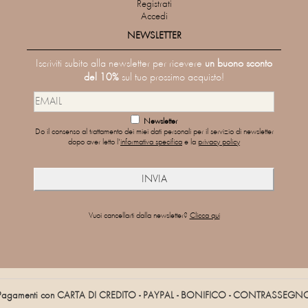
Registrati
Accedi
NEWSLETTER
Iscriviti subito alla newsletter per ricevere
un buono sconto
del 10%
sul tuo prossimo acquisto!
Newsletter
Do il consenso al trattamento dei miei dati personali per il servizio di newsletter
dopo aver letto l'
informativa specifica
e la
privacy policy
Vuoi cancellarti dalla newsletter?
Clicca qui
Pagamenti con CARTA DI CREDITO - PAYPAL - BONIFICO - CONTRASSEGN