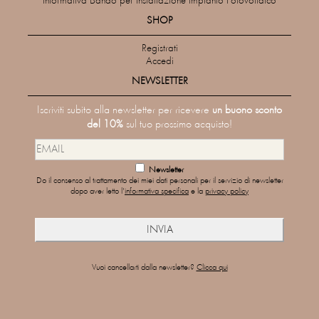
Informativa Bando per Installazione Impianto Fotovoltaico
SHOP
Registrati
Accedi
NEWSLETTER
Iscriviti subito alla newsletter per ricevere
un buono sconto
del 10%
sul tuo prossimo acquisto!
Newsletter
Do il consenso al trattamento dei miei dati personali per il servizio di newsletter
dopo aver letto l'
informativa specifica
e la
privacy policy
Vuoi cancellarti dalla newsletter?
Clicca qui