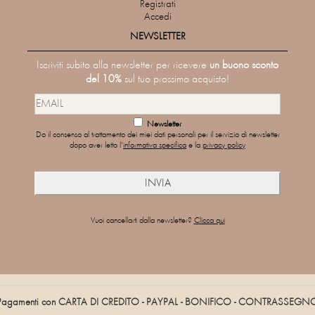
Registrati
Accedi
NEWSLETTER
Iscriviti subito alla newsletter per ricevere
un buono sconto
del 10%
sul tuo prossimo acquisto!
Newsletter
Do il consenso al trattamento dei miei dati personali per il servizio di newsletter
dopo aver letto l'
informativa specifica
e la
privacy policy
Vuoi cancellarti dalla newsletter?
Clicca qui
Pagamenti con CARTA DI CREDITO - PAYPAL - BONIFICO - CONTRASSEGN