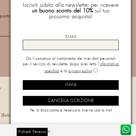
buono sconto del 10%
sul tuo prossimo
Iscriviti subito alla newsletter per ricevere
acquisto!
un buono sconto del 10%
sul tuo
prossimo acquisto!
mpianto
Newsletter
Do il consenso al trattamento dei miei dati personali per il
servizio di newsletter dopo aver letto l'
informativa specifica
e
EMAIL
la
privacy policy
Do il consenso al trattamento dei miei dati personali
per il servizio di newsletter dopo aver letto l'
informativa
Vuoi cancellarti dalla newsletter?
Clicca qui
specifica
e la
privacy policy
O
Per la disiscrizione è necessario inserire solo la mail
(Bologna) - Email
info@paquitoprontomoda.com
Richiedi Recesso
×