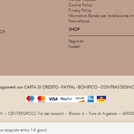
Cookie Policy
Privacy Policy
Informativa Bando per Installazione I
Fotovoltaico
SHOP
TOR
Registrati
Accedi
agamenti con CARTA DI CREDITO - PAYPAL - BONIFICO - CONTRASSEGN
01 – CENTERGROSS Via dei Lanaioli – Blocco 4 – Funo di Argelato – 40050 
tuo acquisto entro 14 giorni
Informativa sulla raccolta
Le tue preferenze relative alla privacy