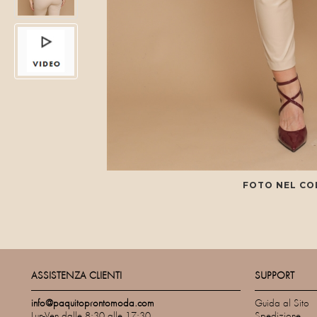
FOTO NEL CO
ASSISTENZA CLIENTI
SUPPORT
info@paquitoprontomoda.com
Guida al Sito
Lun-Ven dalle 8:30 alle 17:30
Spedizione