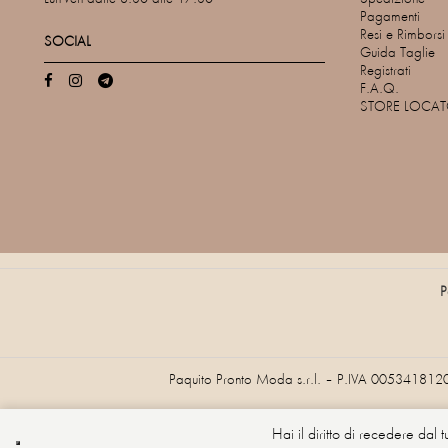
Pagamenti
Resi e Rimborsi
SOCIAL
Guida Taglie
Registrati
F.A.Q.
STORE LOCA
P
Paquito Pronto Moda s.r.l. – P.IVA 005341812
Hai il diritto di recedere dal 