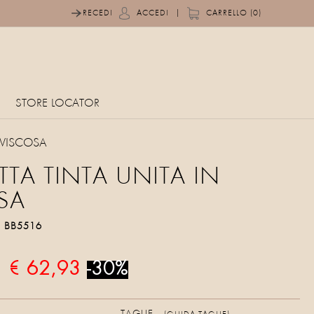
|
RECEDI
ACCEDI
CARRELLO (0)
STORE LOCATOR
 VISCOSA
TA TINTA UNITA IN
SA
o
BB5516
€ 62,93
-30%