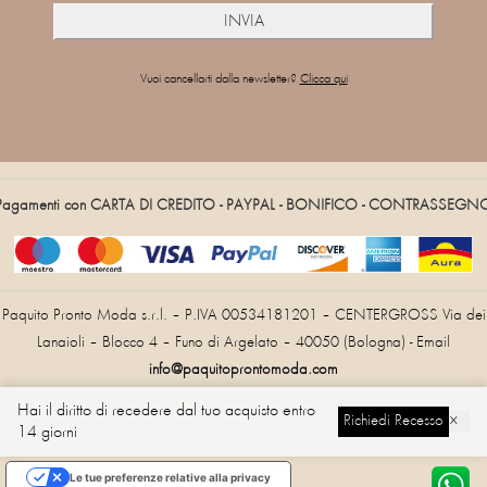
Vuoi cancellarti dalla newsletter?
Clicca qui
Pagamenti con CARTA DI CREDITO - PAYPAL - BONIFICO - CONTRASSEGN
Paquito Pronto Moda s.r.l. – P.IVA 00534181201 – CENTERGROSS Via dei
Lanaioli – Blocco 4 – Funo di Argelato – 40050 (Bologna) - Email
info@paquitoprontomoda.com
Hai il diritto di recedere dal tuo acquisto entro
Richiedi Recesso
×
14 giorni
Cambia Lingua
Le tue preferenze relative alla privacy