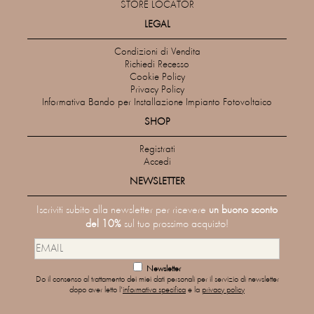
STORE LOCATOR
LEGAL
Condizioni di Vendita
Richiedi Recesso
Cookie Policy
Privacy Policy
Informativa Bando per Installazione Impianto Fotovoltaico
SHOP
Registrati
Accedi
NEWSLETTER
Iscriviti subito alla newsletter per ricevere
un buono sconto
del 10%
sul tuo prossimo acquisto!
Newsletter
Do il consenso al trattamento dei miei dati personali per il servizio di newsletter
dopo aver letto l'
informativa specifica
e la
privacy policy