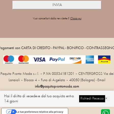
Vuoi cancellarti dalla newsletter?
Clicca qui
Pagamenti con CARTA DI CREDITO - PAYPAL - BONIFICO - CONTRASSEGN
Paquito Pronto Moda s.r.l. – P.IVA 00534181201 – CENTERGROSS Via dei
Lanaioli – Blocco 4 – Funo di Argelato – 40050 (Bologna) - Email
info@paquitoprontomoda.com
Hai il diritto di recedere dal tuo acquisto entro
Richiedi Recesso
×
14 giorni
Cambia Lingua
Le tue preferenze relative alla privacy