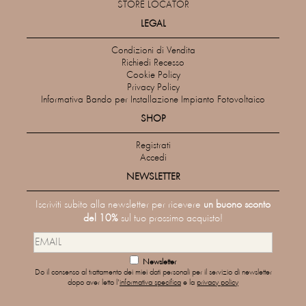
STORE LOCATOR
LEGAL
Condizioni di Vendita
Richiedi Recesso
Cookie Policy
Privacy Policy
Informativa Bando per Installazione Impianto Fotovoltaico
SHOP
Registrati
Accedi
NEWSLETTER
Iscriviti subito alla newsletter per ricevere
un buono sconto
del 10%
sul tuo prossimo acquisto!
Newsletter
Do il consenso al trattamento dei miei dati personali per il servizio di newsletter
dopo aver letto l'
informativa specifica
e la
privacy policy