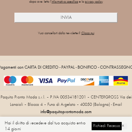
dopo aver letto l'
informativa specifica
e la
privacy policy
Vuoi cancellarti dalla newsletter?
Clicca qui
Pagamenti con CARTA DI CREDITO - PAYPAL - BONIFICO - CONTRASSEGN
Paquito Pronto Moda s.r.l. – P.IVA 00534181201 – CENTERGROSS Via dei
Lanaioli – Blocco 4 – Funo di Argelato – 40050 (Bologna) - Email
info@paquitoprontomoda.com
Hai il diritto di recedere dal tuo acquisto entro
Richiedi Recesso
×
14 giorni
Cambia Lingua