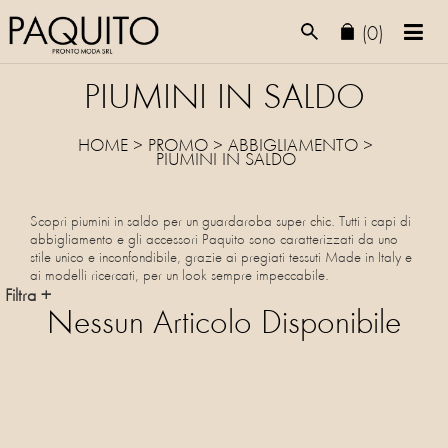
(0)
PIUMINI IN SALDO
HOME
>
PROMO
> ABBIGLIAMENTO >
PIUMINI
IN SALDO
Scopri piumini in saldo per un guardaroba super chic. Tutti i capi di
abbigliamento e gli accessori Paquito sono caratterizzati da uno
stile unico e inconfondibile, grazie ai pregiati tessuti Made in Italy e
ai modelli ricercati, per un look sempre impeccabile.
Filtra +
Nessun Articolo Disponibile