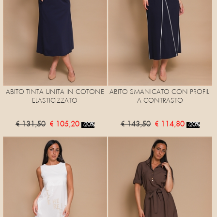
ABITO TINTA UNITA IN COTONE
ABITO SMANICATO CON PROFILI
ELASTICIZZATO
A CONTRASTO
€ 131,50
€ 105,20
€ 143,50
€ 114,80
-20%
-20%