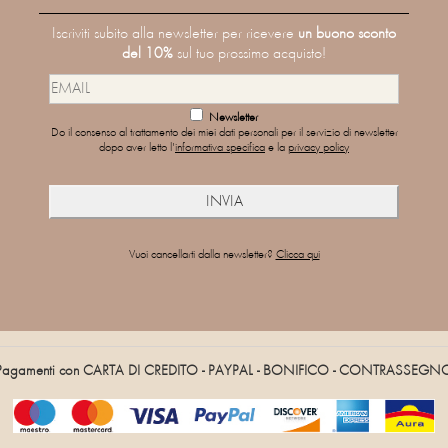
Iscriviti subito alla newsletter per ricevere
un buono sconto
del 10%
sul tuo prossimo acquisto!
Newsletter
Do il consenso al trattamento dei miei dati personali per il servizio di newsletter
dopo aver letto l'
informativa specifica
e la
privacy policy
Vuoi cancellarti dalla newsletter?
Clicca qui
Pagamenti con CARTA DI CREDITO - PAYPAL - BONIFICO - CONTRASSEGN