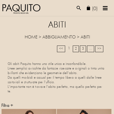
(0)
ABITI
HOME
>
ABBIGLIAMENTO
>
ABITI
1
<<
2
3
...
>>
Gli abiti Paquito hanno uno stile unico e inconfondibile.
Linee semplici arricchite da fantasie ricercate e originali o tinta unita
brillanti che evidenziano le geometrie dell'abito.
Da quelli morbidi e casual per il tempo libero a quelli dalle linee
sartoriali e strutturate per l'ufficio.
L'importante non è trovare l'abito perfetto, ma quello perfetto per
te.
Filtra +