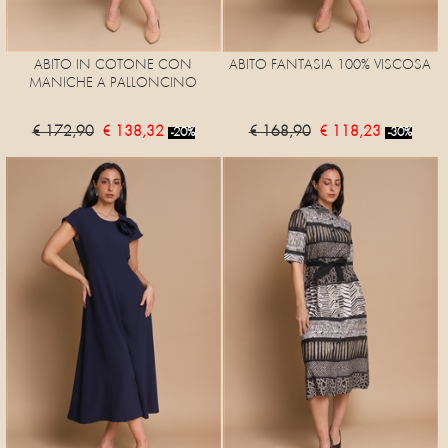
ABITO IN COTONE CON
ABITO FANTASIA 100% VISCOSA
MANICHE A PALLONCINO
€ 172,90
€ 138,32
€ 168,90
€ 118,23
-20%
-30%