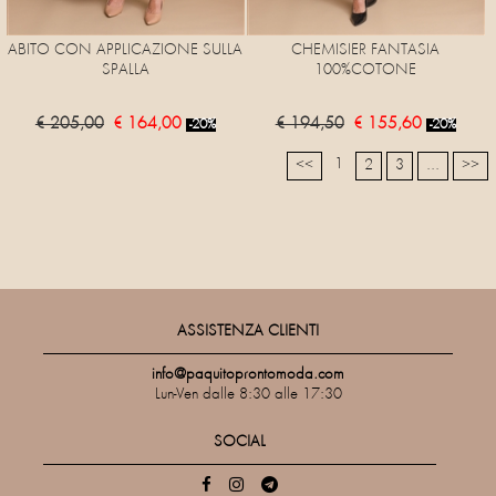
ABITO CON APPLICAZIONE SULLA
CHEMISIER FANTASIA
SPALLA
100%COTONE
€ 205,00
€ 164,00
€ 194,50
€ 155,60
-20%
-20%
1
<<
2
3
...
>>
ASSISTENZA CLIENTI
info@paquitoprontomoda.com
Lun-Ven dalle 8:30 alle 17:30
SOCIAL