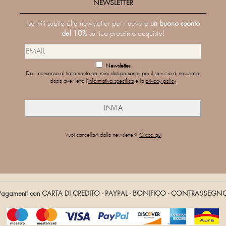
NEWSLETTER
Iscriviti subito alla newsletter per ricevere
un buono sconto
del 10%
sul tuo prossimo acquisto!
Newsletter
Do il consenso al trattamento dei miei dati personali per il servizio di newsletter
dopo aver letto l'
informativa specifica
e la
privacy policy
Vuoi cancellarti dalla newsletter?
Clicca qui
Pagamenti con CARTA DI CREDITO - PAYPAL - BONIFICO - CONTRASSEGN