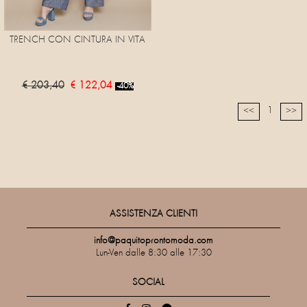
TRENCH CON CINTURA IN VITA
€ 203,40
€ 122,04
-40%
1
<<
>>
ASSISTENZA CLIENTI
info@paquitoprontomoda.com
Lun-Ven dalle 8:30 alle 17:30
SOCIAL