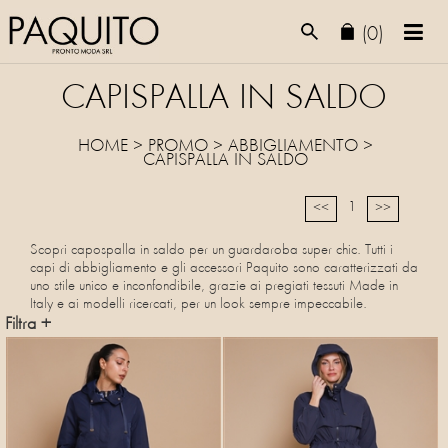
(0)
CAPISPALLA IN SALDO
HOME
>
PROMO
> ABBIGLIAMENTO >
CAPISPALLA
IN SALDO
1
<<
>>
Scopri capospalla in saldo per un guardaroba super chic. Tutti i
capi di abbigliamento e gli accessori Paquito sono caratterizzati da
uno stile unico e inconfondibile, grazie ai pregiati tessuti Made in
Italy e ai modelli ricercati, per un look sempre impeccabile.
Filtra +