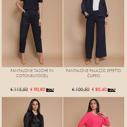
PANTALONE TASCHE IN
PANTALONE PALAZZO EFFETTO
COTONE-LYOCELL
CUPRO
€ 113,50
€ 90,80
€ 100,50
€ 80,40
-20%
-20%