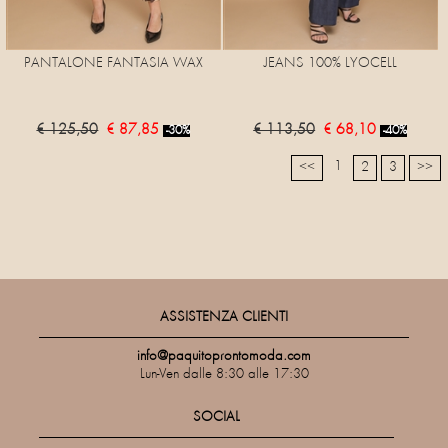
PANTALONE FANTASIA WAX
JEANS 100% LYOCELL
€ 125,50
€ 87,85
€ 113,50
€ 68,10
-30%
-40%
1
<<
2
3
>>
ASSISTENZA CLIENTI
info@paquitoprontomoda.com
Lun-Ven dalle 8:30 alle 17:30
SOCIAL