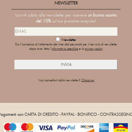
NEWSLETTER
Iscriviti subito alla newsletter per ricevere
un buono sconto
del 10%
sul tuo prossimo acquisto!
Newsletter
Do il consenso al trattamento dei miei dati personali per il servizio di newsletter
dopo aver letto l'
informativa specifica
e la
privacy policy
Vuoi cancellarti dalla newsletter?
Clicca qui
Pagamenti con CARTA DI CREDITO - PAYPAL - BONIFICO - CONTRASSEGN