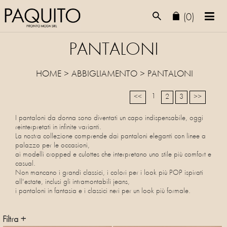
(0)
PANTALONI
HOME
>
ABBIGLIAMENTO
>
PANTALONI
1
<<
2
3
>>
I pantaloni da donna sono diventati un capo indispensabile, oggi
reinterpretati in infinite varianti.
La nostra collezione comprende dai pantaloni eleganti con linee a
palazzo per le occasioni,
ai modelli cropped e culottes che interpretano uno stile più comfort e
casual.
Non mancano i grandi classici, i colori per i look più POP ispirati
all'estate, inclusi gli intramontabili jeans,
i pantaloni in fantasia e i classici neri per un look più formale.
Filtra +