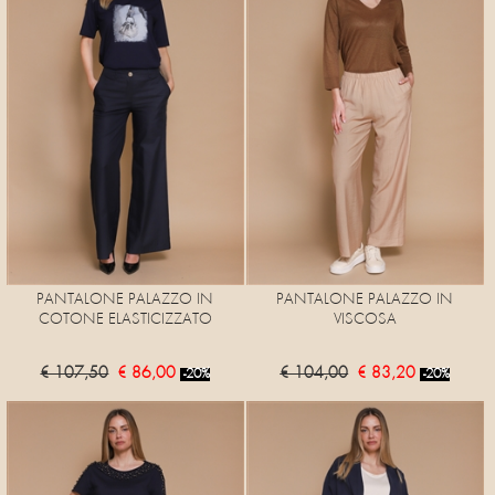
PANTALONE PALAZZO IN
PANTALONE PALAZZO IN
COTONE ELASTICIZZATO
VISCOSA
€ 107,50
€ 86,00
€ 104,00
€ 83,20
-20%
-20%