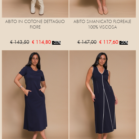
ABITO IN COTONE DETTAGLIO
ABITO SMANICATO FLOREALE
FIORE
100% VISCOSA
€ 143,50
€ 114,80
€ 147,00
€ 117,60
-20%
-20%