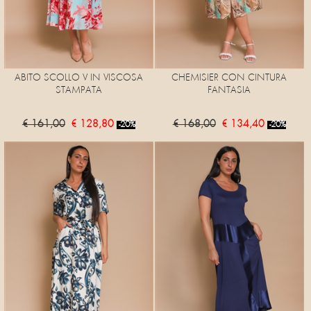
ABITO SCOLLO V IN VISCOSA
CHEMISIER CON CINTURA
STAMPATA
FANTASIA
€ 161,00
€ 128,80
€ 168,00
€ 134,40
-20%
-20%