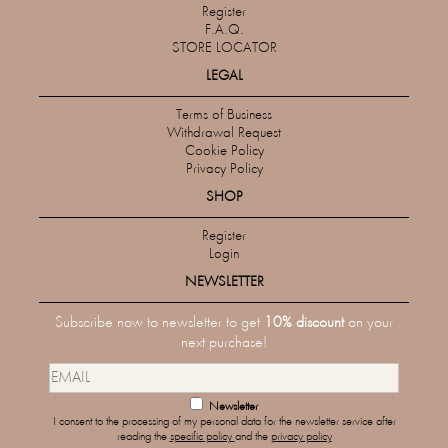
Register
F.A.Q.
STORE LOCATOR
LEGAL
Terms of Business
Withdrawal Request
Cookie Policy
Privacy Policy
SHOP
Register
Login
NEWSLETTER
Subscribe now to newsletter to get
10% discount
on your
next purchase!
Newsletter
I consent to the processing of my personal data for the newsletter service after
reading the
specific policy
and the
privacy policy