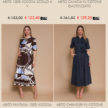
ABITO 100% VISCOSA SCOLLO A
ABITO CAMICIA IN COTONE
V
ELASTICIZZATO
€ 153,00
€ 122,40
€ 161,50
€ 129,20
-20%
-20%
ABITO FANTASIA 100% VISCOSA
ABITO CHEMISIER IN COTONE