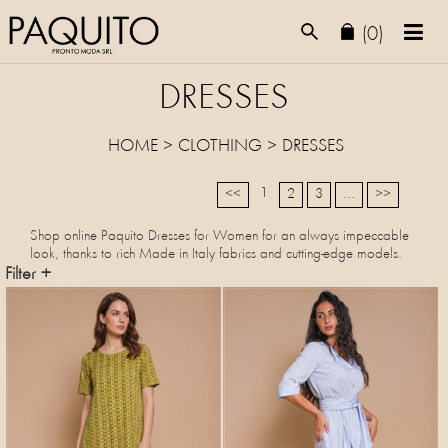
(0)
DRESSES
HOME
>
CLOTHING
>
DRESSES
1
<<
2
3
...
>>
Shop online Paquito Dresses for Women for an always impeccable
look, thanks to rich Made in Italy fabrics and cutting-edge models.
Filter +