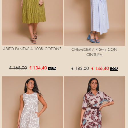
ABITO FANTASIA 100% COTONE
CHEMISIER A RIGHE CON
CINTURA
€ 168,00
€ 134,40
€ 183,00
€ 146,40
-20%
-20%