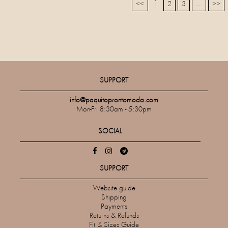
1
<<
2
3
...
>>
SUPPORT
info@paquitoprontomoda.com
Mon-Fri 8:30am - 5:30pm
SOCIAL
SUPPORT
Website guide
Shipping
Payments
Returns & Refunds
Fit & Sizes Guide