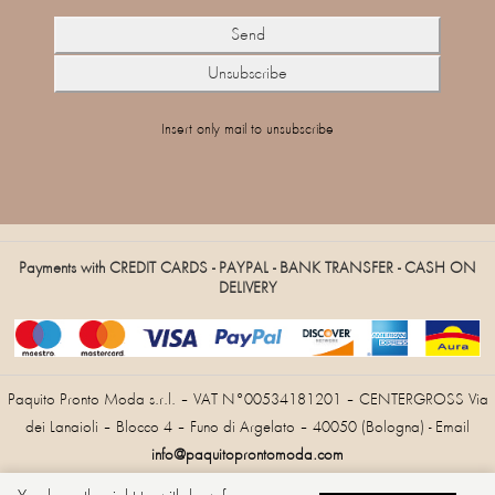
Insert only mail to unsubscribe
Payments with CREDIT CARDS - PAYPAL - BANK TRANSFER - CASH ON
DELIVERY
Paquito Pronto Moda s.r.l. – VAT N°00534181201 – CENTERGROSS Via
dei Lanaioli – Blocco 4 – Funo di Argelato – 40050 (Bologna) - Email
info@paquitoprontomoda.com