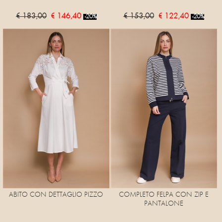
€ 183,00
€ 146,40
€ 153,00
€ 122,40
-20%
-20%
ABITO CON DETTAGLIO PIZZO
COMPLETO FELPA CON ZIP E
PANTALONE