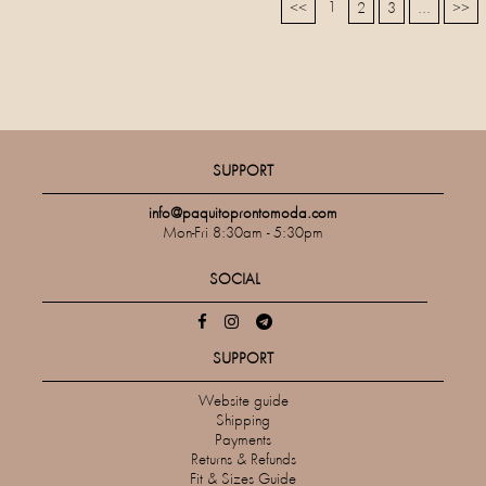
1
<<
2
3
...
>>
SUPPORT
info@paquitoprontomoda.com
Mon-Fri 8:30am - 5:30pm
SOCIAL
SUPPORT
Website guide
Shipping
Payments
Returns & Refunds
Fit & Sizes Guide