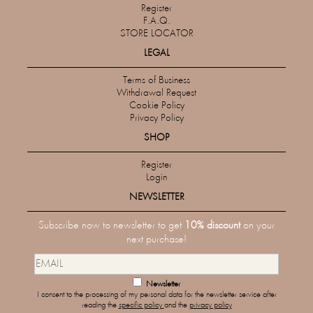
Register
F.A.Q.
STORE LOCATOR
LEGAL
Terms of Business
Withdrawal Request
Cookie Policy
Privacy Policy
SHOP
Register
Login
NEWSLETTER
Subscribe now to newsletter to get
10% discount
on your
next purchase!
Newsletter
I consent to the processing of my personal data for the newsletter service after
reading the
specific policy
and the
privacy policy