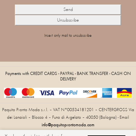
Insert only mail to unsubscribe
Payments with CREDIT CARDS - PAYPAL - BANK TRANSFER - CASH ON
DELIVERY
Paquito Pronto Moda s.r.l. – VAT N°00534181201 – CENTERGROSS Via
dei Lanaioli – Blocco 4 – Funo di Argelato – 40050 (Bologna) - Email
info@paquitoprontomoda.com