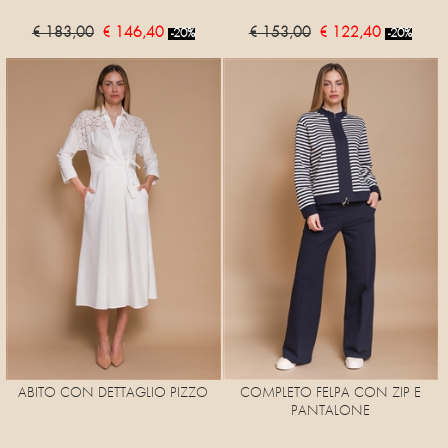
€ 183,00
€ 146,40
€ 153,00
€ 122,40
-20%
-20%
ABITO CON DETTAGLIO PIZZO
COMPLETO FELPA CON ZIP E
PANTALONE