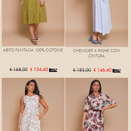
ABITO FANTASIA 100% COTONE
CHEMISIER A RIGHE CON
CINTURA
€ 168,00
€ 134,40
€ 183,00
€ 146,40
-20%
-20%