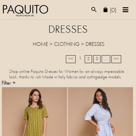
(0)
DRESSES
HOME
>
CLOTHING
>
DRESSES
1
<<
2
3
...
>>
Shop online Paquito Dresses for Women for an always impeccable
look, thanks to rich Made in Italy fabrics and cutting-edge models.
Filter +