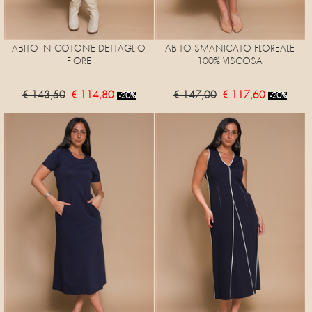
ABITO IN COTONE DETTAGLIO
ABITO SMANICATO FLOREALE
FIORE
100% VISCOSA
€ 143,50
€ 114,80
€ 147,00
€ 117,60
-20%
-20%