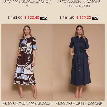
ABITO 100% VISCOSA SCOLLO A
ABITO CAMICIA IN COTONE
V
ELASTICIZZATO
€ 153,00
€ 122,40
€ 161,50
€ 129,20
-20%
-20%
ABITO FANTASIA 100% VISCOSA
ABITO CHEMISIER IN COTONE