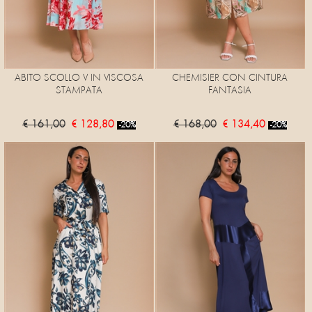
ABITO SCOLLO V IN VISCOSA
CHEMISIER CON CINTURA
STAMPATA
FANTASIA
€ 161,00
€ 128,80
€ 168,00
€ 134,40
-20%
-20%