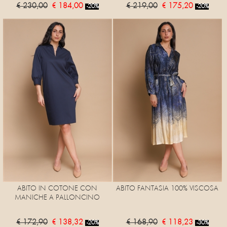
€ 230,00
€ 184,00
€ 219,00
€ 175,20
-20%
-20%
ABITO IN COTONE CON
ABITO FANTASIA 100% VISCOSA
MANICHE A PALLONCINO
€ 172,90
€ 138,32
€ 168,90
€ 118,23
-20%
-30%