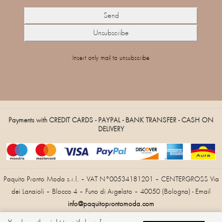
Insert only mail to unsubscribe
Payments with CREDIT CARDS - PAYPAL - BANK TRANSFER - CASH ON
DELIVERY
Paquito Pronto Moda s.r.l. – VAT N°00534181201 – CENTERGROSS Via
dei Lanaioli – Blocco 4 – Funo di Argelato – 40050 (Bologna) - Email
info@paquitoprontomoda.com