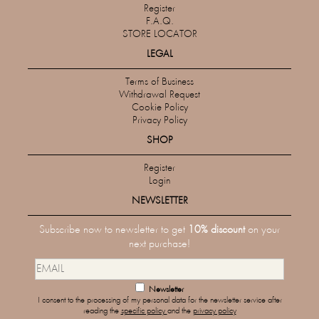
Register
F.A.Q.
STORE LOCATOR
LEGAL
Terms of Business
Withdrawal Request
Cookie Policy
Privacy Policy
SHOP
Register
Login
NEWSLETTER
Subscribe now to newsletter to get
10% discount
on your
next purchase!
Newsletter
I consent to the processing of my personal data for the newsletter service after
reading the
specific policy
and the
privacy policy