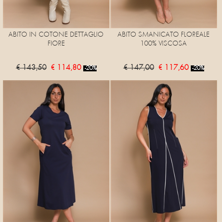
ABITO IN COTONE DETTAGLIO
ABITO SMANICATO FLOREALE
FIORE
100% VISCOSA
€ 143,50
€ 114,80
€ 147,00
€ 117,60
-20%
-20%