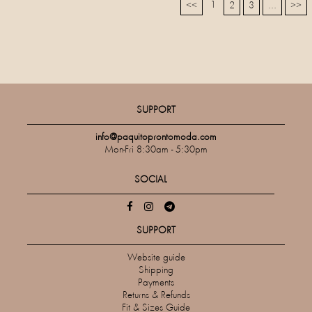
1
<<
2
3
...
>>
SUPPORT
info@paquitoprontomoda.com
Mon-Fri 8:30am - 5:30pm
SOCIAL
SUPPORT
Website guide
Shipping
Payments
Returns & Refunds
Fit & Sizes Guide