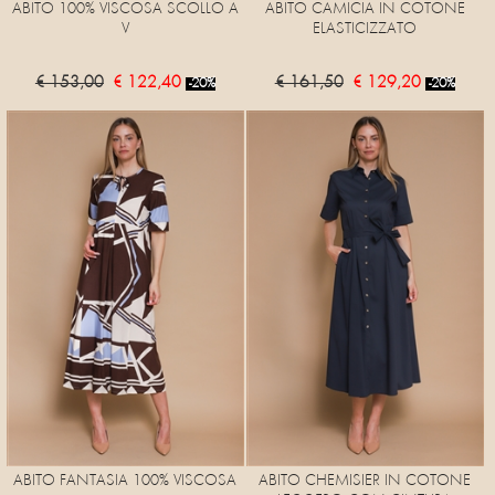
ABITO 100% VISCOSA SCOLLO A
ABITO CAMICIA IN COTONE
V
ELASTICIZZATO
€ 153,00
€ 122,40
€ 161,50
€ 129,20
-20%
-20%
ABITO FANTASIA 100% VISCOSA
ABITO CHEMISIER IN COTONE