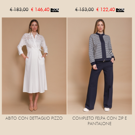
€ 183,00
€ 146,40
€ 153,00
€ 122,40
-20%
-20%
ABITO CON DETTAGLIO PIZZO
COMPLETO FELPA CON ZIP E
PANTALONE