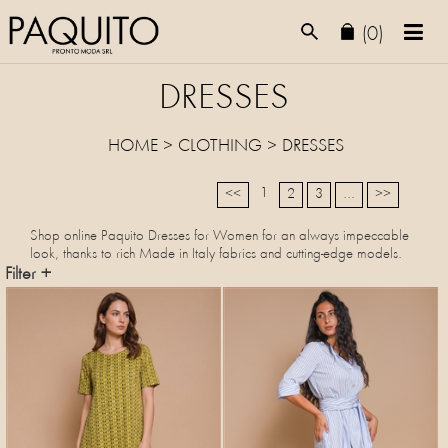
(0)
DRESSES
HOME
>
CLOTHING
>
DRESSES
1
<<
2
3
...
>>
Shop online Paquito Dresses for Women for an always impeccable
look, thanks to rich Made in Italy fabrics and cutting-edge models.
Filter +