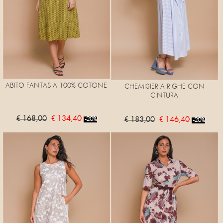
ABITO FANTASIA 100% COTONE
CHEMISIER A RIGHE CON
CINTURA
€ 168,00
€ 134,40
€ 183,00
€ 146,40
-20%
-20%