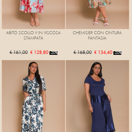
ABITO SCOLLO V IN VISCOSA
CHEMISIER CON CINTURA
STAMPATA
FANTASIA
€ 161,00
€ 128,80
€ 168,00
€ 134,40
-20%
-20%