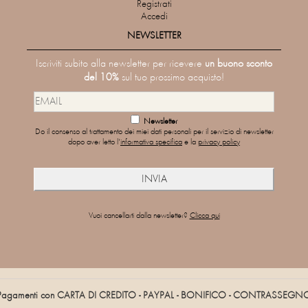
Registrati
Accedi
NEWSLETTER
Iscriviti subito alla newsletter per ricevere
un buono sconto
del 10%
sul tuo prossimo acquisto!
Newsletter
Do il consenso al trattamento dei miei dati personali per il servizio di newsletter
dopo aver letto l'
informativa specifica
e la
privacy policy
Vuoi cancellarti dalla newsletter?
Clicca qui
Pagamenti con CARTA DI CREDITO - PAYPAL - BONIFICO - CONTRASSEGN