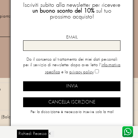
buono sconto del 10%
sul tuo prossimo
Iscriviti subito alla newsletter per ricevere
acquisto!
un buono sconto del 10%
sul tuo
prossimo acquisto!
mpianto
Newsletter
Do il consenso al trattamento dei miei dati personali per il
servizio di newsletter dopo aver letto l'
informativa specifica
e
EMAIL
la
privacy policy
Do il consenso al trattamento dei miei dati personali
per il servizio di newsletter dopo aver letto l'
informativa
Vuoi cancellarti dalla newsletter?
Clicca qui
specifica
e la
privacy policy
O
Per la disiscrizione è necessario inserire solo la mail
(Bologna) - Email
info@paquitoprontomoda.com
Richiedi Recesso
×