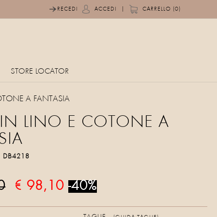
|
RECEDI
ACCEDI
CARRELLO (0)
STORE LOCATOR
OTONE A FANTASIA
 IN LINO E COTONE A
SIA
o
DB4218
0
€ 98,10
-40%