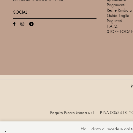
Pagamenti
Resi e Rimborsi
SOCIAL
Guida Taglie
Registrati
F.A.Q.
STORE LOCA
P
Paquito Pronto Moda s.r.l. – P.IVA 005341812
Hai il diritto di recedere dal 