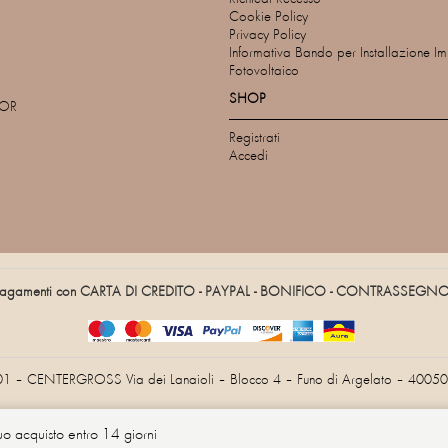
Cookie Policy
Privacy Policy
Informativa Bando per Installazione I
Fotovoltaico
SHOP
TOR
Registrati
Accedi
agamenti con CARTA DI CREDITO - PAYPAL - BONIFICO - CONTRASSEGN
01 – CENTERGROSS Via dei Lanaioli – Blocco 4 – Funo di Argelato – 40050 
tuo acquisto entro 14 giorni
Informativa sulla raccolta
Le tue preferenze relative alla privacy