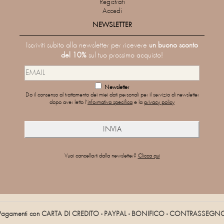
Registrati
Accedi
NEWSLETTER
Iscriviti subito alla newsletter per ricevere
un buono sconto
del 10%
sul tuo prossimo acquisto!
Newsletter
Do il consenso al trattamento dei miei dati personali per il servizio di newsletter
dopo aver letto l'
informativa specifica
e la
privacy policy
Vuoi cancellarti dalla newsletter?
Clicca qui
Pagamenti con CARTA DI CREDITO - PAYPAL - BONIFICO - CONTRASSEGN