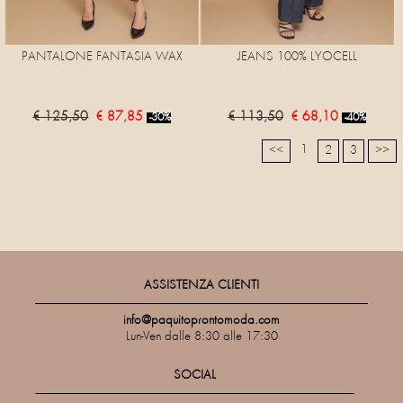
PANTALONE FANTASIA WAX
JEANS 100% LYOCELL
€ 125,50
€ 87,85
€ 113,50
€ 68,10
-30%
-40%
1
<<
2
3
>>
ASSISTENZA CLIENTI
info@paquitoprontomoda.com
Lun-Ven dalle 8:30 alle 17:30
SOCIAL