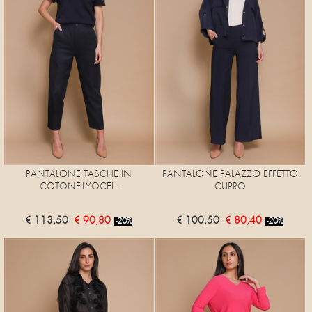
PANTALONE TASCHE IN
PANTALONE PALAZZO EFFETTO
COTONE-LYOCELL
CUPRO
€ 113,50
€ 90,80
€ 100,50
€ 80,40
-20%
-20%