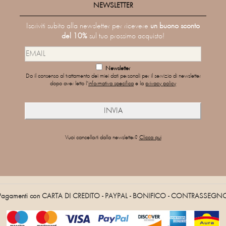
NEWSLETTER
Iscriviti subito alla newsletter per ricevere
un buono sconto
del 10%
sul tuo prossimo acquisto!
Newsletter
Do il consenso al trattamento dei miei dati personali per il servizio di newsletter
dopo aver letto l'
informativa specifica
e la
privacy policy
Vuoi cancellarti dalla newsletter?
Clicca qui
Pagamenti con CARTA DI CREDITO - PAYPAL - BONIFICO - CONTRASSEGN