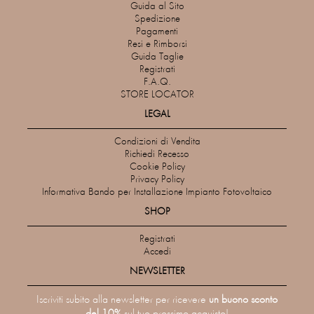
Guida al Sito
Spedizione
Pagamenti
Resi e Rimborsi
Guida Taglie
Registrati
F.A.Q.
STORE LOCATOR
LEGAL
Condizioni di Vendita
Richiedi Recesso
Cookie Policy
Privacy Policy
Informativa Bando per Installazione Impianto Fotovoltaico
SHOP
Registrati
Accedi
NEWSLETTER
Iscriviti subito alla newsletter per ricevere
un buono sconto
del 10%
sul tuo prossimo acquisto!