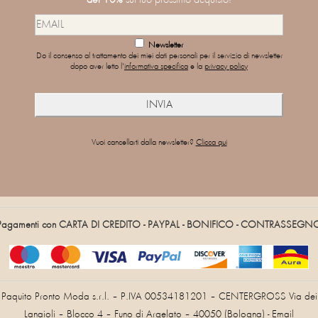
Newsletter
Do il consenso al trattamento dei miei dati personali per il servizio di newsletter
dopo aver letto l'
informativa specifica
e la
privacy policy
Vuoi cancellarti dalla newsletter?
Clicca qui
Pagamenti con CARTA DI CREDITO - PAYPAL - BONIFICO - CONTRASSEGN
Paquito Pronto Moda s.r.l. – P.IVA 00534181201 – CENTERGROSS Via dei
Lanaioli – Blocco 4 – Funo di Argelato – 40050 (Bologna) - Email