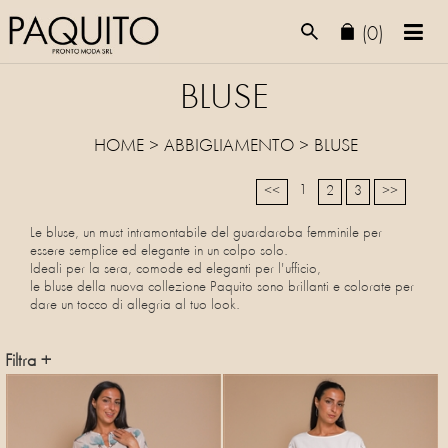
(0)
BLUSE
HOME
>
ABBIGLIAMENTO
>
BLUSE
1
<<
2
3
>>
Le bluse, un must intramontabile del guardaroba femminile per
essere semplice ed elegante in un colpo solo.
Ideali per la sera, comode ed eleganti per l'ufficio,
le bluse della nuova collezione Paquito sono brillanti e colorate per
dare un tocco di allegria al tuo look.
Filtra +