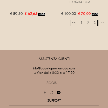
100%VISCOSA
€ 89,50
€ 62,65
€ 100,00
€ 70,00
-30%
-30%
1
<<
2
3
>>
ASSISTENZA CLIENTI
info@paquitoprontomoda.com
Lun-Ven dalle 8:30 alle 17:30
SOCIAL
SUPPORT