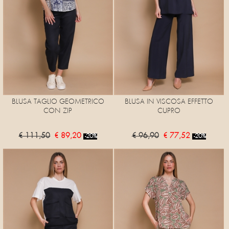
BLUSA TAGLIO GEOMETRICO
BLUSA IN VISCOSA EFFETTO
CON ZIP
CUPRO
€ 111,50
€ 89,20
€ 96,90
€ 77,52
-20%
-20%