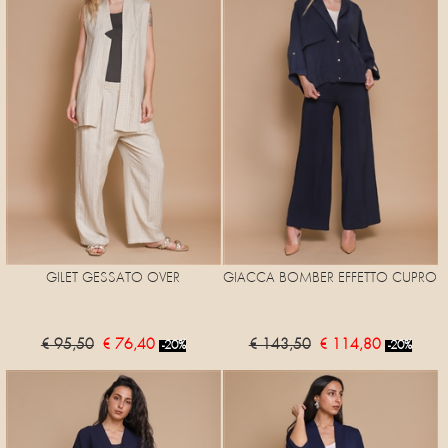
GILET GESSATO OVER
GIACCA BOMBER EFFETTO CUPRO
€ 95,50
€ 76,40
€ 143,50
€ 114,80
-20%
-20%