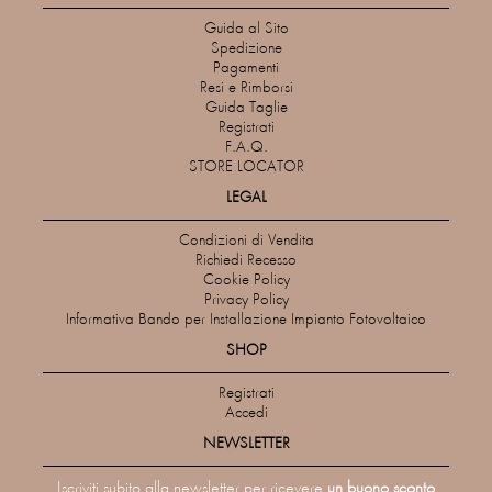
Guida al Sito
Spedizione
Pagamenti
Resi e Rimborsi
Guida Taglie
Registrati
F.A.Q.
STORE LOCATOR
LEGAL
Condizioni di Vendita
Richiedi Recesso
Cookie Policy
Privacy Policy
Informativa Bando per Installazione Impianto Fotovoltaico
SHOP
Registrati
Accedi
NEWSLETTER
Iscriviti subito alla newsletter per ricevere
un buono sconto