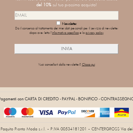
del 10%
sul tuo prossimo acquisto!
Newsletter
Do il consenso al trattamento dei miei dati personali per il servizio di newsletter
dopo aver letto l'
informativa specifica
e la
privacy policy
Vuoi cancellarti dalla newsletter?
Clicca qui
Pagamenti con CARTA DI CREDITO - PAYPAL - BONIFICO - CONTRASSEGN
Paquito Pronto Moda s.r.l. – P.IVA 00534181201 – CENTERGROSS Via dei