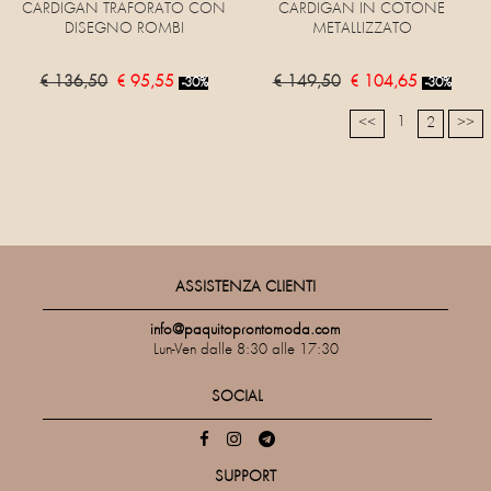
CARDIGAN TRAFORATO CON
CARDIGAN IN COTONE
DISEGNO ROMBI
METALLIZZATO
€ 136,50
€ 95,55
€ 149,50
€ 104,65
-30%
-30%
1
<<
2
>>
ASSISTENZA CLIENTI
info@paquitoprontomoda.com
Lun-Ven dalle 8:30 alle 17:30
SOCIAL
SUPPORT