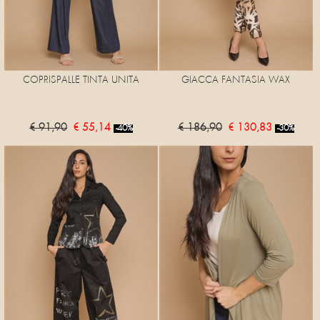
COPRISPALLE TINTA UNITA
GIACCA FANTASIA WAX
€ 91,90
€ 55,14
€ 186,90
€ 130,83
-40%
-30%