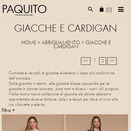
(0)
GIACCHE E CARDIGAN
HOME
>
ABBIGLIAMENTO
>
GIACCHE E
CARDIGAN
1
<<
2
>>
Comode e versatili le giacche diventano il capo più trasformista
dell'armadio.
Dalle giacche in denim, alle giacche blazer passando per le
giacche in cotone lavorato, sono tanti e diversi i nuovi stili proposti.
Nella nostra nuova collezione di giacche da donna abbiamo
sperimentato diverse fantasie, colori e tessuti per dare un twist alla
tua silhouette preferita.
Filtra +