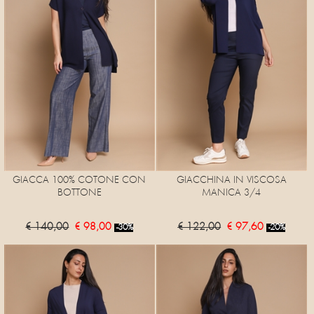
GIACCA 100% COTONE CON
GIACCHINA IN VISCOSA
BOTTONE
MANICA 3/4
€ 140,00
€ 98,00
€ 122,00
€ 97,60
-30%
-20%