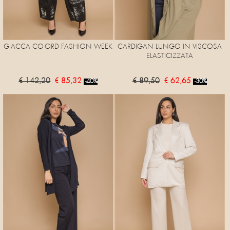
GIACCA CO-ORD FASHION WEEK
CARDIGAN LUNGO IN VISCOSA
ELASTICIZZATA
€ 142,20
€ 85,32
€ 89,50
€ 62,65
-40%
-30%