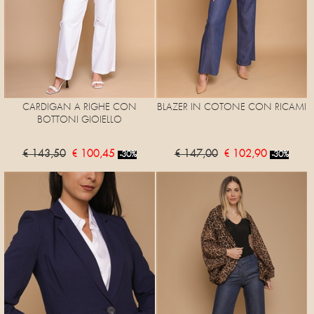
CARDIGAN A RIGHE CON
BLAZER IN COTONE CON RICAMI
BOTTONI GIOIELLO
€ 143,50
€ 100,45
€ 147,00
€ 102,90
-30%
-30%