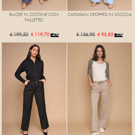
BLAZER IN COTONE CON
CARDIGAN CROPPED IN VISCOSA
PAILLETTES
€ 199,50
€ 119,70
€ 136,90
€ 95,83
-40%
-30%