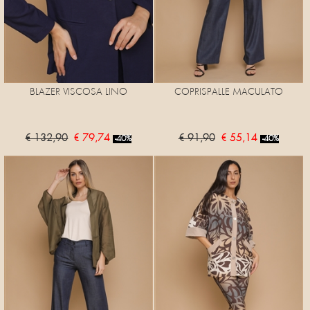
BLAZER VISCOSA LINO
COPRISPALLE MACULATO
€ 132,90
€ 79,74
€ 91,90
€ 55,14
-40%
-40%