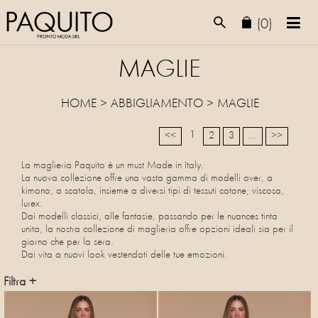
(0)
MAGLIE
HOME
>
ABBIGLIAMENTO
>
MAGLIE
1
<<
2
3
...
>>
La maglieria Paquito è un must Made in Italy.
La nuova collezione offre una vasta gamma di modelli over, a
kimono, a scatola, insieme a diversi tipi di tessuti cotone, viscosa,
lurex.
Dai modelli classici, alle fantasie, passando per le nuances tinta
unita, la nostra collezione di maglieria offre opzioni ideali sia per il
giorno che per la sera.
Dai vita a nuovi look vestendoti delle tue emozioni.
Filtra +