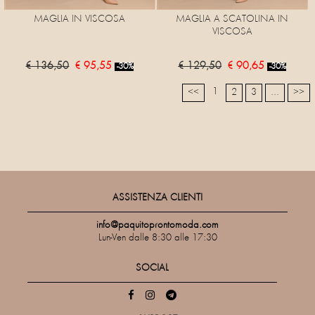
MAGLIA IN VISCOSA
MAGLIA A SCATOLINA IN
VISCOSA
€ 136,50
€ 95,55
€ 129,50
€ 90,65
-30%
-30%
1
<<
2
3
...
>>
ASSISTENZA CLIENTI
info@paquitoprontomoda.com
Lun-Ven dalle 8:30 alle 17:30
SOCIAL