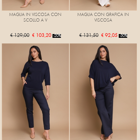
MAGLIA IN VISCOSA CON
MAGLIA CON GRAFICA IN
SCOLLO A V
VISCOSA
€ 129,00
€ 103,20
€ 131,50
€ 92,05
-20%
-30%