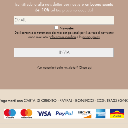
Iscriviti subito alla newsletter per ricevere
un buono sconto
del 10%
sul tuo prossimo acquisto!
Newsletter
Do il consenso al trattamento dei miei dati personali per il servizio di newsletter
dopo aver letto l'
informativa specifica
e la
privacy policy
Vuoi cancellarti dalla newsletter?
Clicca qui
Pagamenti con CARTA DI CREDITO - PAYPAL - BONIFICO - CONTRASSEGN